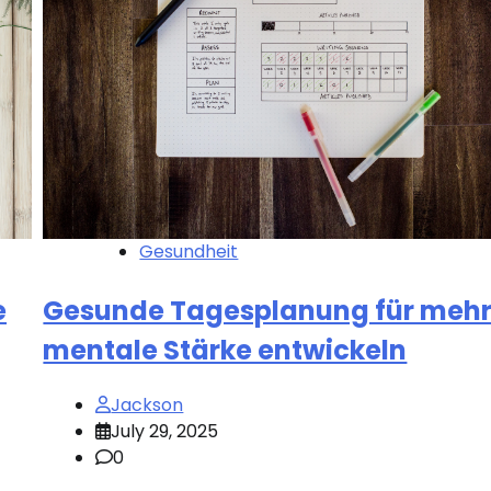
Gesundheit
e
Gesunde Tagesplanung für meh
mentale Stärke entwickeln
Jackson
July 29, 2025
0