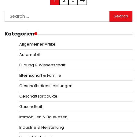
Posts
1
2
3
pagination
Search
for:
Kategorien
Allgemeiner Artikel
Automobil
Bildung & Wissenschaft
Elternschaft & Familie
Geschäftsdienstleistungen
Geschäftsprodukte
Gesundheit
Immobilien & Bauwesen
Industrie & Herstellung