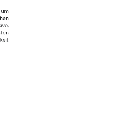
, um
chen
ive,
hten
keit