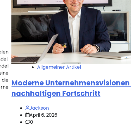
alen
el,
ndel
Allgemeiner Artikel
eine
 die
Moderne Unternehmensvisionen 
rne
nachhaltigen Fortschritt
Jackson
April 6, 2026
0