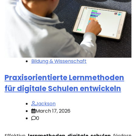
Bildung & Wissenschaft
Praxisorientierte Lernmethoden
für digitale Schulen entwickeln
Jackson
March 17, 2026
0
Effektive
lernmethoden digitale schulen
fördern