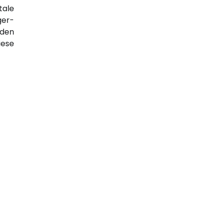
ale
ger-
lden
ese