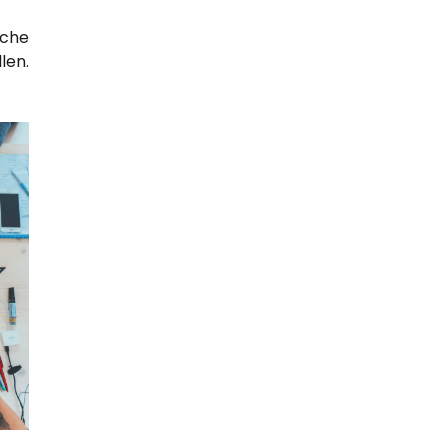
che
len.