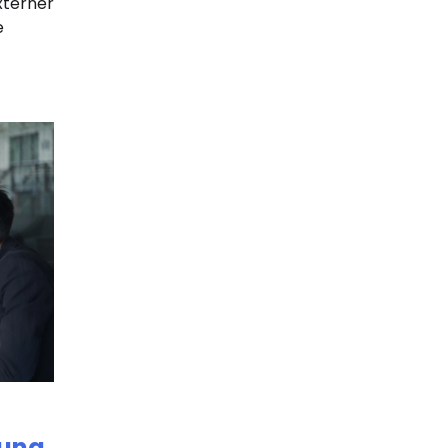
terner
e
lung