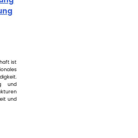
nung
aft ist
onales
igkeit.
ng und
kturen
eit und