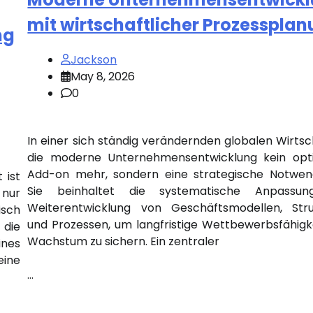
mit wirtschaftlicher Prozesspla
ng
Jackson
May 8, 2026
0
In einer sich ständig verändernden globalen Wirtsch
die moderne Unternehmensentwicklung kein opti
Add-on mehr, sondern eine strategische Notwend
 ist
Sie beinhaltet die systematische Anpassu
 nur
Weiterentwicklung von Geschäftsmodellen, Stru
sch
und Prozessen, um langfristige Wettbewerbsfähigk
die
Wachstum zu sichern. Ein zentraler
ines
eine
…