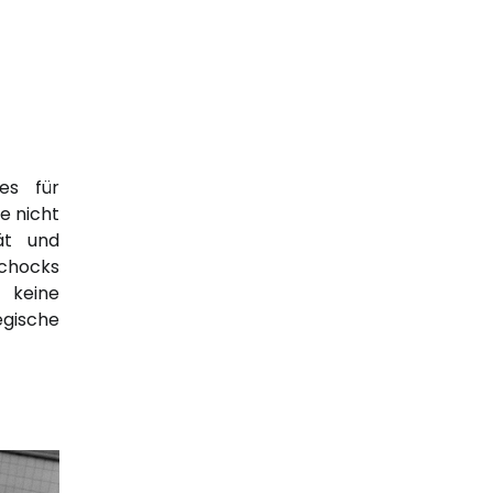
es für
e nicht
ät und
chocks
 keine
egische