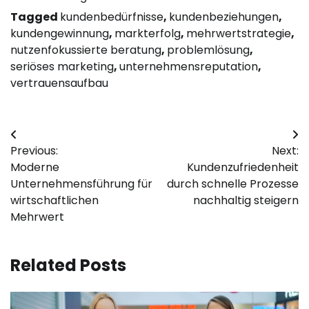
Tagged
kundenbedürfnisse
,
kundenbeziehungen
,
kundengewinnung
,
markterfolg
,
mehrwertstrategie
,
nutzenfokussierte beratung
,
problemlösung
,
seriöses marketing
,
unternehmensreputation
,
vertrauensaufbau
Post
Previous:
Next:
navigation
Moderne
Kundenzufriedenheit
Unternehmensführung für
durch schnelle Prozesse
wirtschaftlichen
nachhaltig steigern
Mehrwert
Related Posts