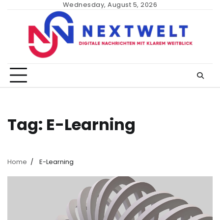
Skip
Wednesday, August 5, 2026
to
content
Tag:
E-Learning
Home
E-Learning