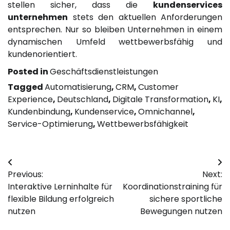
stellen sicher, dass die
kundenservices
unternehmen
stets den aktuellen Anforderungen
entsprechen. Nur so bleiben Unternehmen in einem
dynamischen Umfeld wettbewerbsfähig und
kundenorientiert.
Posted in
Geschäftsdienstleistungen
Tagged
Automatisierung
,
CRM
,
Customer
Experience
,
Deutschland
,
Digitale Transformation
,
KI
,
Kundenbindung
,
Kundenservice
,
Omnichannel
,
Service-Optimierung
,
Wettbewerbsfähigkeit
Post
Previous:
Next:
navigation
Interaktive Lerninhalte für
Koordinationstraining für
flexible Bildung erfolgreich
sichere sportliche
nutzen
Bewegungen nutzen